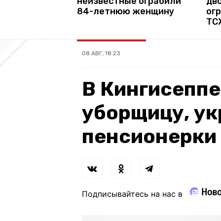
неизвестные ограбили
дв
84-летнюю женщину
ог
ТС
08 АВГ, 18:23
В Кингисепп
уборщицу, у
пенсионерки 
Подписывайтесь на нас в