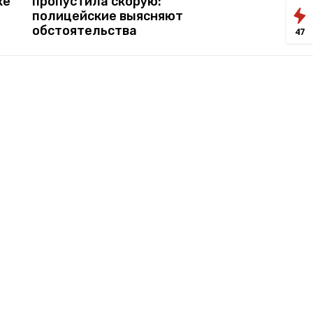
ке
пропустила скорую:
полицейские выясняют
обстоятельства
47