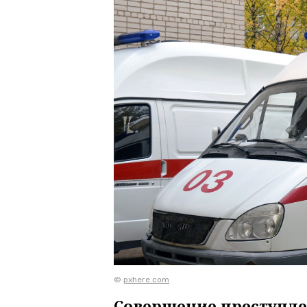
©
pxhere.com
Совершение преступлен