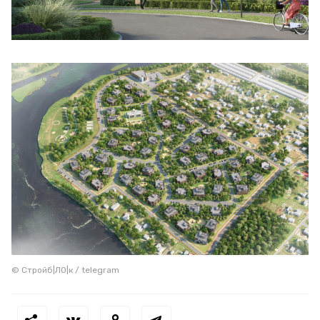
© Стройб|ЛО|к / telegram