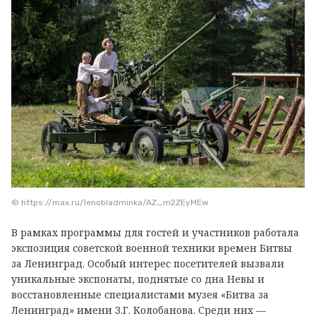
© https://max.ru/lenobladminka/AZ_m2ZEyMEw
В рамках программы для гостей и участников работала
экспозиция советской военной техники времен Битвы
за Ленинград. Особый интерес посетителей вызвали
уникальные экспонаты, поднятые со дна Невы и
восстановленные специалистами музея «Битва за
Ленинград» имени З.Г. Колобанова. Среди них —