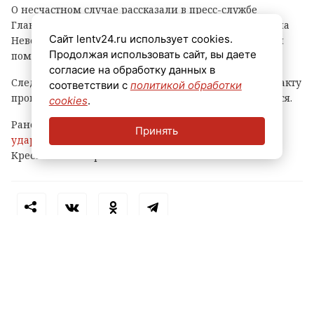
О несчастном случае рассказали в пресс-службе
Главного следственного управления СКР по городу на
Сайт lentv24.ru использует cookies.
Неве. Отмечается, что малышу оказана медицинская
Продолжая использовать сайт, вы даете
помощь, в каком он состоянии, неизвестно.
согласие на обработку данных в
Следователи начали процессуальную проверку по факту
соответствии с
политикой обработки
происшествия. Обстоятельства инцидента выясняются.
cookies
.
Ранее ЛенТВ24 сообщал, что 11-летнего ребенка
Принять
ударило током
во время купания у яхт-клуба на
Крестовском острове.
Теги:
падение с высоты
петербург
пострадал ребенок