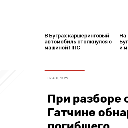
В Буграх каршеринговый
На 
автомобиль столкнулся с
Бу
машиной ППС
и 
07 АВГ, 11:29
При разборе 
Гатчине обн
погибшего