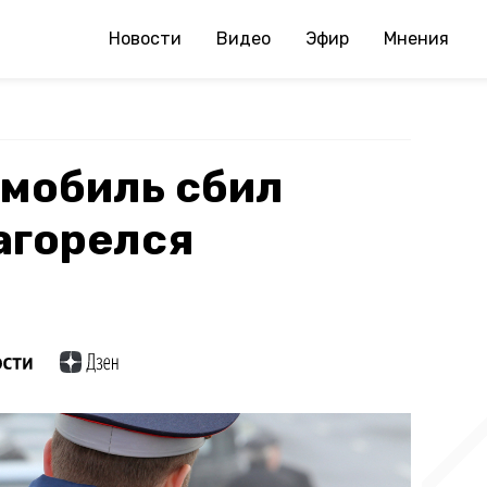
Новости
Видео
Эфир
Мнения
омобиль сбил
агорелся