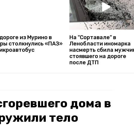
На "Сортавале" в
дороге из Мурино в
Ленобласти иномарка
гры столкнулись «ПАЗ»
насмерть сбила мужчи
микроавтобус
стоявшего на дороге
после ДТП
сгоревшего дома в
аружили тело