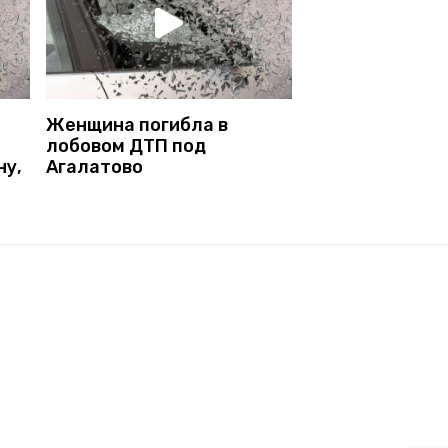
Женщина погибла в
лобовом ДТП под
ну,
Агалатово