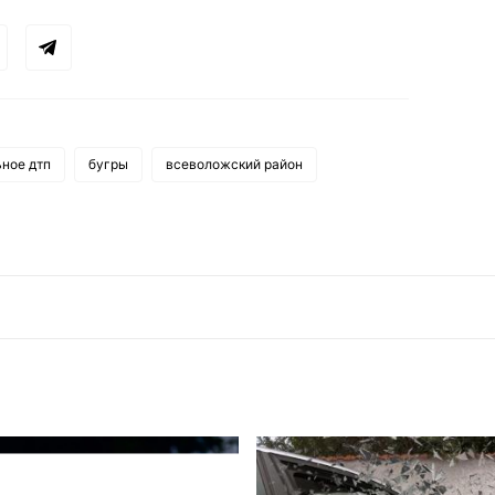
ное дтп
бугры
всеволожский район