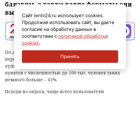
близким, а также какие форматы они
выбирают.
Сайт lentv24.ru использует cookies.
Продолжая использовать сайт, вы даете
согласие на обработку данных в
соответствии с
политикой обработки
cookies
.
По данным исследования, 42% опрошенных
Принять
переписываются в ОК хотя бы раз в день. Среди
аудитории старше 55 лет и жителей населенных
пунктов с численностью до 100 тыс. человек таких
немного больше – 45%.
Исходя из опроса, чаще всего пользователи
переписываются с друзьями (74%). При этом 71%
общаются только в личных сообщениях, а 97% –
используют и личные сообщения, и групповые чаты.
Среди тех, кто общается в Одноклассниках ежедневно,
52% делают это с близкими и родными, которые живут
в другом городе.