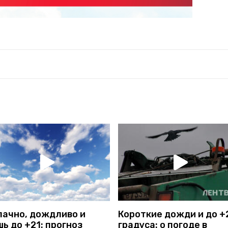
лачно, дождливо и
Короткие дожди и до +
ь до +21: прогноз
градуса: о погоде в