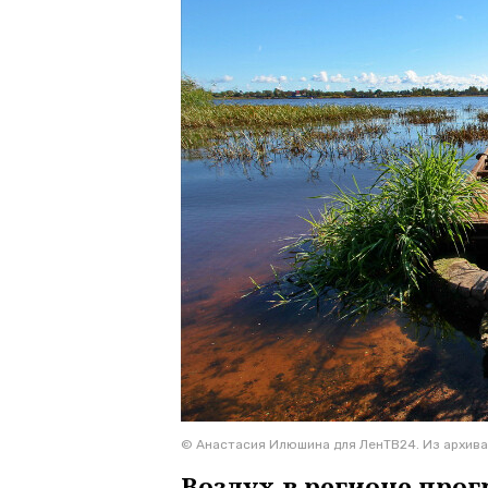
© Анастасия Илюшина для ЛенТВ24. Из архива
Воздух в регионе прогр