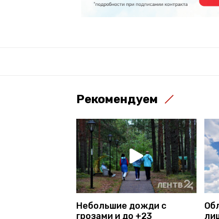
Рекомендуем
Небольшие дожди с
Об
грозами и до +23
лиш