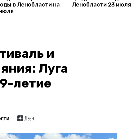
годы в Ленобласти на
Ленобласти 23 июля
 июля
тиваль и
яния: Луга
49-летие