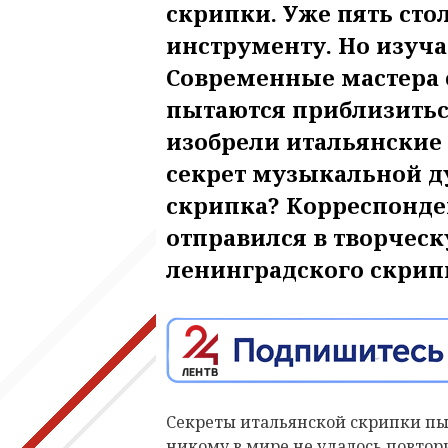
скрипки. Уже пять ст
инструменту. Но изуча
Современные мастера 
пытаются приблизитьс
изобрели итальянские 
секрет музыкальной д
скрипка? Корреспонде
отправился в творчес
ленинградского скрип
Секреты итальянской скрипки пыт
никому в мире не удалось повтор