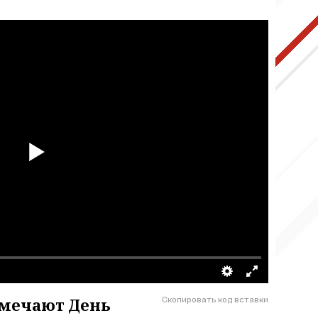
тмечают День
Скопировать код вставки