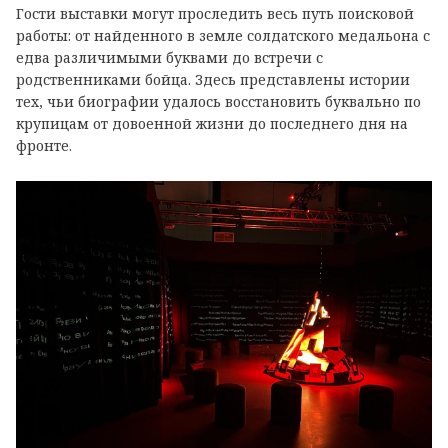
Гости выставки могут проследить весь путь поисковой
работы: от найденного в земле солдатского медальона с
едва различимыми буквами до встречи с
родственниками бойца. Здесь представлены истории
тех, чьи биографии удалось восстановить буквально по
крупицам от довоенной жизни до последнего дня на
фронте.