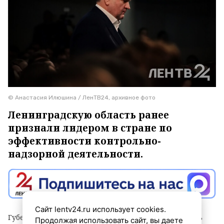
© Анастасия Илюшина / ЛенТВ24, архивное фото
Ленинградскую область ранее
признали лидером в стране по
эффективности контрольно-
надзорной деятельности.
Сайт lentv24.ru использует cookies.
Губернатор Александр Дрозденко заявил, что теперь
Продолжая использовать сайт, вы даете