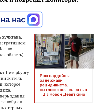
 хулигана,
нистративном
Лосево
ая область).
кт-Петербургу
Росгвардейцы
ний житель
задержали
и, которое
рецидивиста,
дыха.
пытавшегося залезть в
ТЦ в Новом Девяткино
верь здания
ся: войдя в
мпьютерных