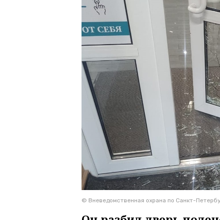
© Вневедомственная охрана по Санкт-Петербу
Он разбил дверь поле