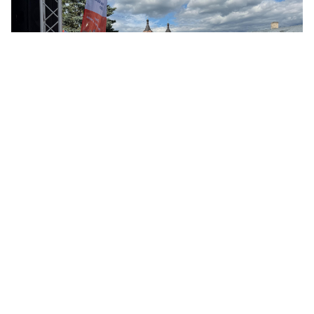
© ЛенТВ24
Параллельно на центральных площадках прошел
районный этап Областного фестиваля «День детства», в
рамках которого для юных жителей города
организовали концертно-игровую программу и
творческие мастер-классы.
Напомним, что областной семейный фестиваль «День