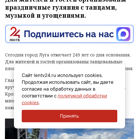
праздничные гуляния с танцами,
музыкой и угощениями.
Сегодня город Луга отмечает 249 лет со дня основания.
Для жителей и гостей организованы танцевальные
площадки, выступления духовых оркестров и угощения.
Сайт lentv24.ru использует cookies.
Главным событием праздника стала церемония
Продолжая использовать сайт, вы даете
вручения знака «Почетный гражданин города Луга».
согласие на обработку данных в
Кроме того, региональные власти отметили
соответствии с
политикой обработки
многодетные семьи муниципалитета, вручив им
cookies
.
памятные награды и благодарственные письма.
Принять