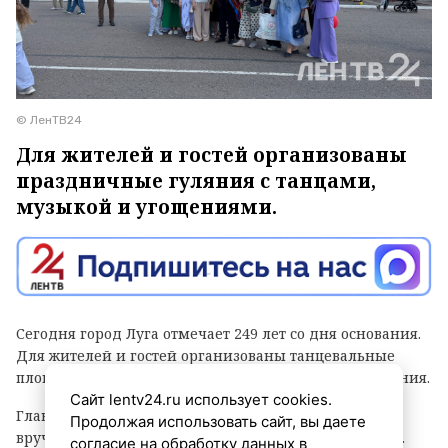
© ЛенТВ24
Для жителей и гостей организованы
праздничные гуляния с танцами,
музыкой и угощениями.
Сегодня город Луга отмечает 249 лет со дня основания.
Для жителей и гостей организованы танцевальные
площадки, выступления духовых оркестров и угощения.
Сайт lentv24.ru использует cookies.
Главным событием праздника стала церемония
Продолжая использовать сайт, вы даете
вручения знака «Почетный гражданин города Луга».
согласие на обработку данных в