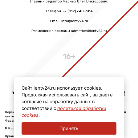
Главный редактор Черных Олег Викторович.
Телефон: +7 (812) 640-6114
Email: info@lentv24.ru
Размещение рекламы admitriev@lentv24.ru
16+
Сайт lentv24.ru использует cookies.
Продолжая использовать сайт, вы даете
согласие на обработку данных в
соответствии с
политикой обработки
Перечень иностранных и международных неправительственных организаций,
cookies
.
деятельность которых признана нежелательной на территории Российской
Федерации: ↓
Принять
В России признаны экстремистскими и запрещены организации: ↓
Организации, СМИ и физические лица, признанные в России иностранными