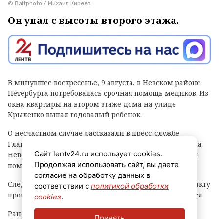
© Baltphoto / Михаил Киреев
Он упал с высоты второго этажа.
В минувшее воскресенье, 9 августа, в Невском районе
Петербурга потребовалась срочная помощь медиков. Из
окна квартиры на втором этаже дома на улице
Крыленко выпал годовалый ребенок.
О несчастном случае рассказали в пресс-службе
Главного следственного управления СКР по городу на
Сайт lentv24.ru использует cookies.
Неве. Отмечается, что малышу оказана медицинская
Продолжая использовать сайт, вы даете
помощь, в каком он состоянии, неизвестно.
согласие на обработку данных в
Следователи начали процессуальную проверку по факту
соответствии с
политикой обработки
происшествия. Обстоятельства инцидента выясняются.
cookies
.
Ранее ЛенТВ24 сообщал, что 11-летнего ребенка
Принять