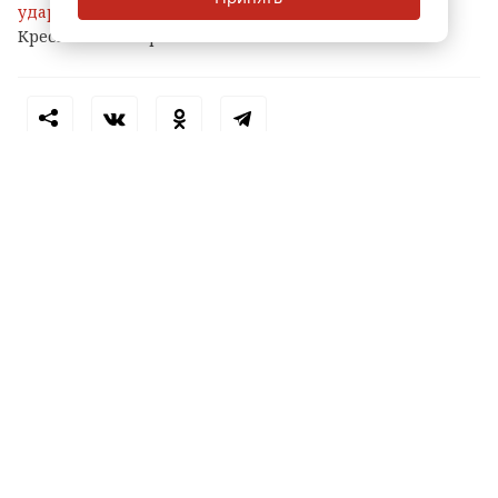
ударило током
во время купания у яхт-клуба на
Крестовском острове.
Теги:
падение с высоты
петербург
пострадал ребенок