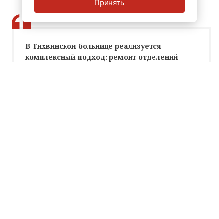
Принять
В Тихвинской больнице реализуется
комплексный подход: ремонт отделений
идет поэтапно, без остановки лечебного
процесса.
Александр Жарков, глава комитета по
здравоохранению Ленинградской области