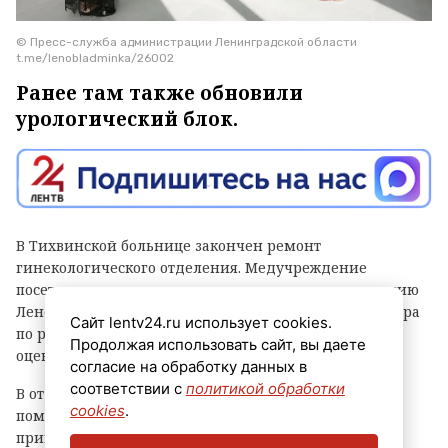
© Пресс-служба администрации Ленинградской области
t.me/lenobladminka/26002
Ранее там также обновили
урологический блок.
В Тихвинской больнице закончен ремонт
гинекологического отделения. Медучреждение
посетили председатель комитета по здравоохранению
Ленобласти Александр Жарков и советник губернатора
Сайт lentv24.ru использует cookies.
по работе с территориями Александр Тимков. Они
Продолжая использовать сайт, вы даете
оценили качество работ.
согласие на обработку данных в
соответствии с
политикой обработки
В отделении обновили внутреннюю отделку
cookies
.
помещений. Отмечается, что ранее на том же этаже
привели в порядок и урологический блок.