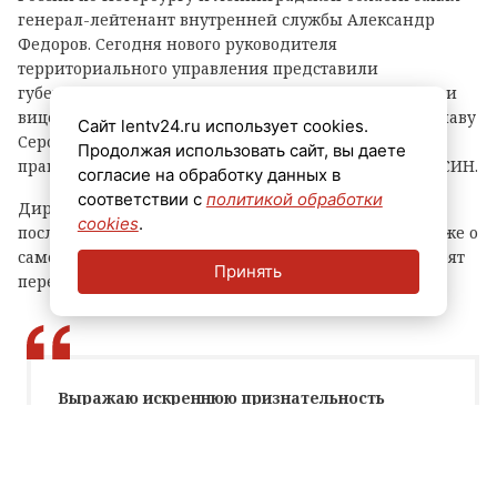
генерал-лейтенант внутренней службы Александр
Федоров. Сегодня нового руководителя
территориального управления представили
губернатору Северной столицы Александру Беглову и
вице-губернатору Ленобласти по безопасности Ярославу
Сайт lentv24.ru использует cookies.
Серову, а также представителям органов власти,
Продолжая использовать сайт, вы даете
правоохранительных структур и личному составу ФСИН.
согласие на обработку данных в
соответствии с
политикой обработки
Директор ФСИН России Аркадий Гостев рассказал о
cookies
.
послужном списке и этапах карьеры Федорова, а также о
самой работе ведомства и отметил, какие задачи стоят
Принять
перед новым начальником.
Выражаю искреннюю признательность
губернаторам, правительствам и
законодательным органам города Санкт-
Петербурга и Ленинградской области за
внимание и поддержку личного состава,