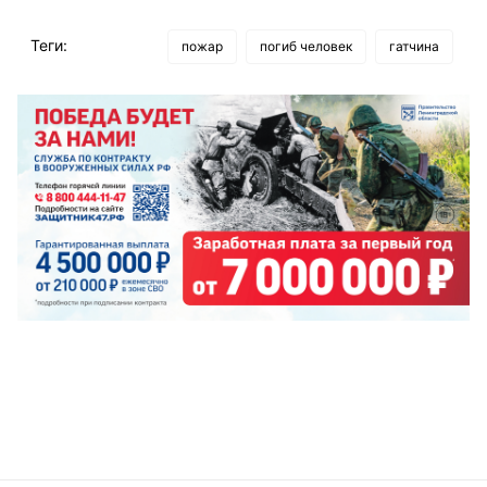
Теги:
пожар
погиб человек
гатчина