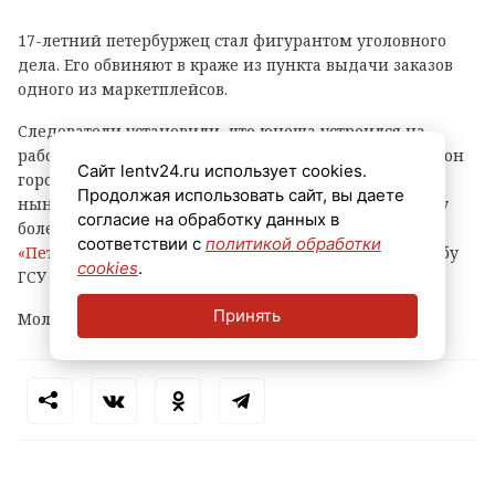
17-летний петербуржец стал фигурантом уголовного
дела. Его обвиняют в краже из пункта выдачи заказов
одного из маркетплейсов.
Следователи установили, что юноша устроился на
работу в ПВЗ на Софийской улице (Фрунзенский район
Сайт lentv24.ru использует cookies.
города) и с ноября прошлого года по февраль
Продолжая использовать сайт, вы даете
нынешнего украл оттуда различные вещи и технику
согласие на обработку данных в
более чем на 500 тысяч рублей, сообщает
соответствии с
политикой обработки
«Петербургский дневник»
со ссылкой на пресс-службу
cookies
.
ГСУ СКР по городу на Неве.
Принять
Молодому человеку уже предъявлено обвинение.