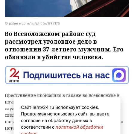
© pxhere.com/ru/photo/897175
Во Всеволожском районе суд
рассмотрел уголовное дело в
отношении 37-летнего мужчины. Его
обвиняли в убийстве человека.
Преступление произошло в гараже во Всеволожске в
ночь с 30 на 31 декабря 2025 года, сообщили в пресс-
Сайт lentv24.ru использует cookies.
службе СУ СКР по Ленинградской области. По версии
Продолжая использовать сайт, вы даете
следствия, мужчина, будучи пьяным, в пылу ссоры
согласие на обработку данных в
напал на 53-летнего знакомого и до смерти его избил.
соответствии с
политикой обработки
Потерпевший скончался на месте происшествия.
cookies
.