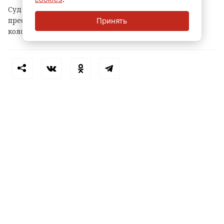
Суд признал предполагаемого убийцу виновным в
преступлении и приговорил его к восьми годам
Принять
колонии строгого режима.
Теги:
убийство
пьяная драка
смертельное избиение
всеволожск