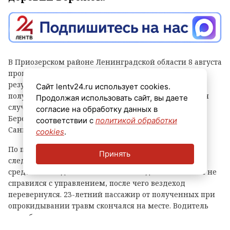
В Приозерском районе Ленинградской области 8 августа
произошло опрокидывание снегоболотохода. В
результате аварии один человек погиб, а другой
Сайт lentv24.ru использует cookies.
получил травмы различной степени тяжести. Авария
Продолжая использовать сайт, вы даете
случилась около 16:30 в 10 километрах от деревни
согласие на обработку данных в
Бережок, сообщает пресс-служба ГУ МВД России по
соответствии с
политикой обработки
Санкт-Петербургу и Ленинградской области.
cookies
.
По предварительным данным регионального
Принять
следственного управления, за рулем транспортного
средства находился 23-летний молодой человек. Он не
справился с управлением, после чего вездеход
перевернулся. 23-летний пассажир от полученных при
опрокидывании травм скончался на месте. Водитель
снегоболотохода госпитализирован с повреждениями
средней тяжести.