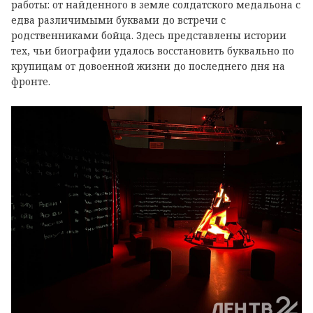
работы: от найденного в земле солдатского медальона с
едва различимыми буквами до встречи с
родственниками бойца. Здесь представлены истории
тех, чьи биографии удалось восстановить буквально по
крупицам от довоенной жизни до последнего дня на
фронте.