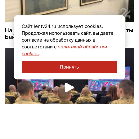
Сайт lentv24.ru использует cookies.
На выставке в Петербурге показали красоты
Продолжая использовать сайт, вы даете
Байкала
согласие на обработку данных в
соответствии с
политикой обработки
cookies
.
Принять
В Петербурге показали публике