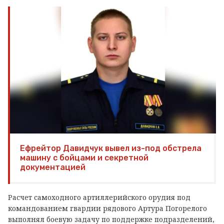
Ефрейтор Давидчук вывел из-под обстрела
машину с бойцами и секретной
документацией
Расчет самоходного артиллерийского орудия под
командованием гвардии рядового Артура Погорелого
выполнял боевую задачу по поддержке подразделений,