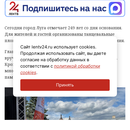
Сегодня город Луга отмечает 249 лет со дня основания.
Для жителей и гостей организованы танцевальные
площадки, выступления духовых оркестров и угощения.
Сайт lentv24.ru использует cookies.
Главным событием праздника стала церемония
Продолжая использовать сайт, вы даете
вручения знака «Почетный гражданин города Луга».
согласие на обработку данных в
Кроме того, региональные власти отметили
соответствии с
политикой обработки
многодетные семьи муниципалитета, вручив им
cookies
.
памятные награды и благодарственные письма.
Принять