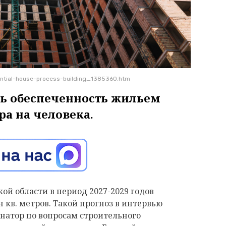
ential-house-process-building_1385360.htm
ть обеспеченность жильем
тра на человека.
ой области в период 2027-2029 годов
н кв. метров. Такой прогноз в интервью
натор по вопросам строительного