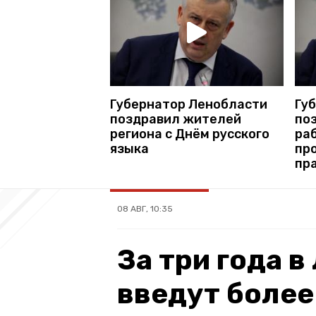
Губернатор Ленобласти
Гу
поздравил жителей
по
региона с Днём русского
раб
языка
пр
пр
08 АВГ, 10:35
За три года 
введут более