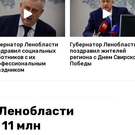
бернатор Ленобласти
Губернатор Ленобласт
здравил социальных
поздравил жителей
отников с их
региона с Днем Свирск
офессиональным
Победы
аздником
в Ленобласти
 11 млн