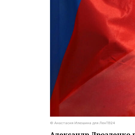
© Анастасия Илюшина для ЛенТВ24
Александр Дрозденко п