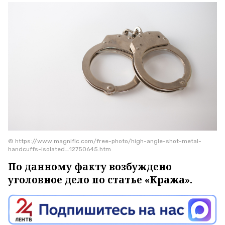
© https://www.magnific.com/free-photo/high-angle-shot-metal-
handcuffs-isolated_12750645.htm
По данному факту возбуждено
уголовное дело по статье «Кража».