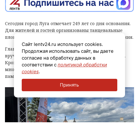
Сегодня город Луга отмечает 249 лет со дня основания.
Для жителей и гостей организованы танцевальные
площадки, выступления духовых оркестров и угощения.
Сайт lentv24.ru использует cookies.
Главным событием праздника стала церемония
Продолжая использовать сайт, вы даете
вручения знака «Почетный гражданин города Луга».
согласие на обработку данных в
Кроме того, региональные власти отметили
соответствии с
политикой обработки
многодетные семьи муниципалитета, вручив им
cookies
.
памятные награды и благодарственные письма.
Принять