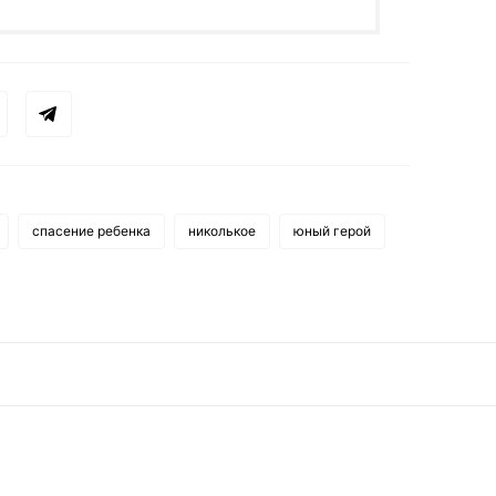
спасение ребенка
николькое
юный герой