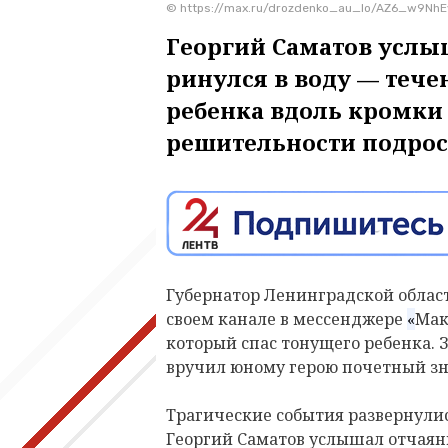
© https://max.ru/drozdenko_au_lo/AZ6_w9NhE
Георгий Саматов услы
ринулся в воду — тече
ребенка вдоль кромки 
решительности подрос
Губернатор Ленинградской облас
своем канале в мессенджере
«
Мак
который спас тонущего ребенка. З
вручил юному герою почетный зна
Трагические события развернулис
Георгий Саматов услышал отчаянн