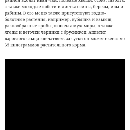
рацион входят иван-чай, полевые хвощи, осока, таволга,
а также молодые побеги и листья осины, березы, ивы и
рябины. В его меню также присутствуют водно-
болотные растения, например, кубышка и камыш,
разнообразные грибы, включая мухоморы, а также
ягоды и веточки черники с брусникой. Аппетит
взрослого самца впечатляет: за сутки он может съесть до
35 килограммов растительного корма.