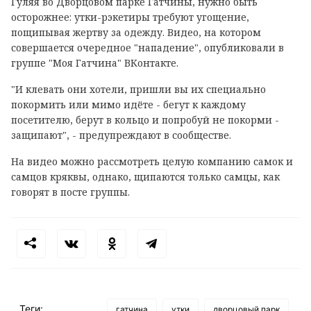
Гуляя во Дворцовом парке Гатчины, нужно быть
осторожнее: утки-рэкетиры требуют угощение,
пощипывая жертву за одежду. Видео, на котором
совершается очередное "нападение", опубликовали в
группе "Моя Гатчина" ВКонтакте.
"И клевать они хотели, пришли вы их специально
покормить или мимо идёте - бегут к каждому
посетителю, берут в кольцо и попробуй не покорми -
защипают", - предупреждают в сообществе.
На видео можно рассмотреть целую компанию самок и
самцов кряквы, однако, щипаются только самцы, как
говорят в посте группы.
Теги:
гатчина
утки
дворцовый парк