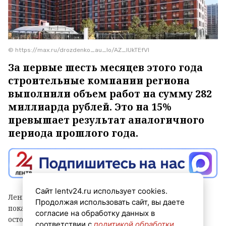
© https://max.ru/drozdenko_au_lo/AZ_lUkTEfVI
За первые шесть месяцев этого года
строительные компании региона
выполнили объем работ на сумму 282
миллиарда рублей. Это на 15%
превышает результат аналогичного
периода прошлого года.
Сайт lentv24.ru использует cookies.
Ленинградская область встречает День строителя с
Продолжая использовать сайт, вы даете
показателями, которые говорит сам за себя: вопреки
согласие на обработку данных в
осторожным прогнозам, отрасль растет год к году.
соответствии с
политикой обработки