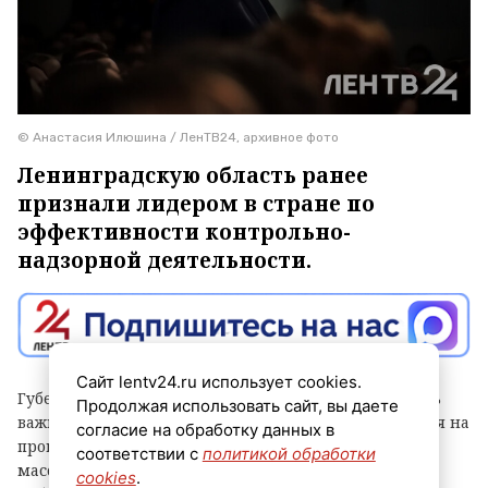
© Анастасия Илюшина / ЛенТВ24, архивное фото
Ленинградскую область ранее
признали лидером в стране по
эффективности контрольно-
надзорной деятельности.
Сайт lentv24.ru использует cookies.
Губернатор Александр Дрозденко заявил, что теперь
Продолжая использовать сайт, вы даете
важно сохранить лидерство после отмены моратория на
согласие на обработку данных в
проверки, а для этого контроль должен быть не
соответствии с
политикой обработки
массовым, а точным и современным. Чтобы этого
cookies
.