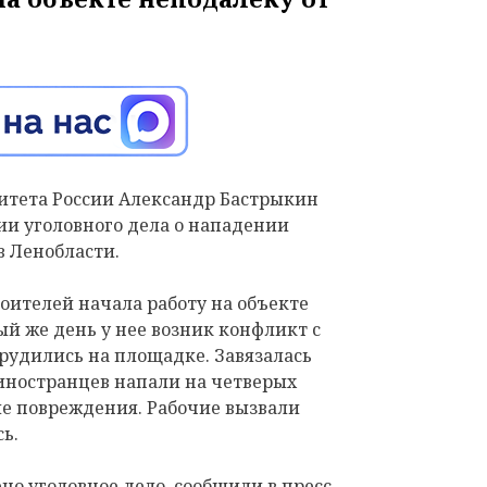
итета России Александр Бастрыкин
ии уголовного дела о нападении
в Ленобласти.
роителей начала работу на объекте
ый же день у нее возник конфликт с
рудились на площадке. Завязалась
 иностранцев напали на четверых
ые повреждения. Рабочие вызвали
ь.
но уголовное дело, сообщили в пресс-