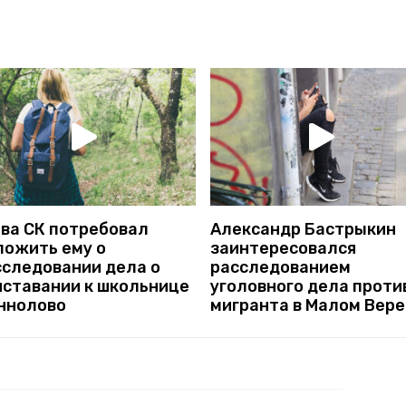
ава СК потребовал
Александр Бастрыкин
ложить ему о
заинтересовался
сследовании дела о
расследованием
иставании к школьнице
уголовного дела проти
Аннолово
мигранта в Малом Вере