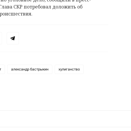
Глава СКР потребовал доложить об
происшествия.
т
александр бастрыкин
хулиганство