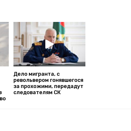
Дело мигранта, с
револьвером гонявшегося
за прохожими, передадут
в
следователям СК
во