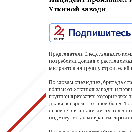
Уткиной заводи.
Председатель Следственного ком
потребовал доклад о расследован
мигрантов на группу строителей 
По словам очевидцев, бригада ст
вблизи от Уткиной заводи. В перв
группой приезжих, которые уже т
драка, во время которой более 15
строителей и нанесли им телесн
подмогу, тогда мигранты скрылис
По факту хулиганства было заведе