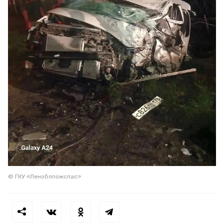
© ГКУ «Леноблпожспас»