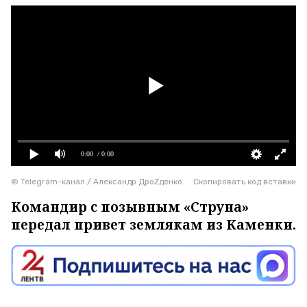
0:00
/ 0:00
© Telegram-канал / Александр ДроZденко
Скопировать код вставки
Командир с позывным «Струна»
передал привет землякам из Каменки.