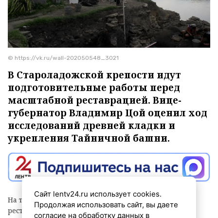
© https://vk.ru/wall-202050548_3021
В Староладожской крепости идут
подготовительные работы перед
масштабной реставрацией. Вице-
губернатор Владимир Цой оценил ход
исследований древней кладки и
укрепления Тайничной башни.
Сайт lentv24.ru использует cookies.
На территории Староладожской крепости ведутся
Продолжая использовать сайт, вы даете
реставрационные и археологические работы. Ход
согласие на обработку данных в