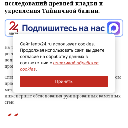
исследований древней кладки и
укрепления Тайничной башни.
Сайт lentv24.ru использует cookies.
На территории Староладожской крепости ведутся
Продолжая использовать сайт, вы даете
реставрационные и археологические работы. Ход
согласие на обработку данных в
подготовки к восстановлению древних стен и башен
соответствии с
политикой обработки
проинспектировал вице-губернатор Владимир Цой.
cookies
.
Специалисты исследуют два раскопа на юго-восточном
Принять
прясле крепости общей площадью 276 квадратных
метров. Параллельно проводятся архитектурные и
инженерные обследования руинированных каменных
стен.