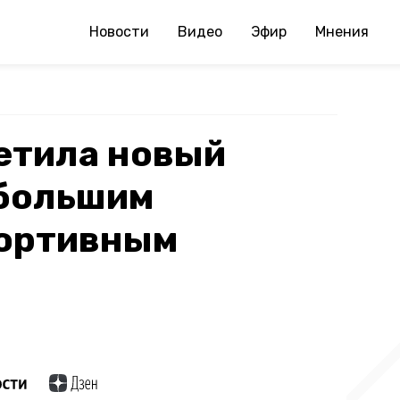
Новости
Видео
Эфир
Мнения
етила новый
 большим
ортивным