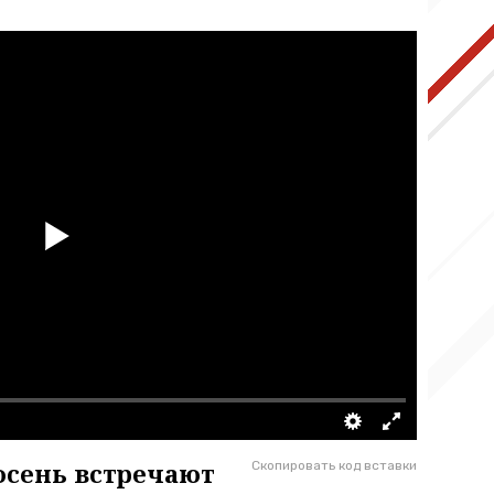
осень встречают
Скопировать код вставки