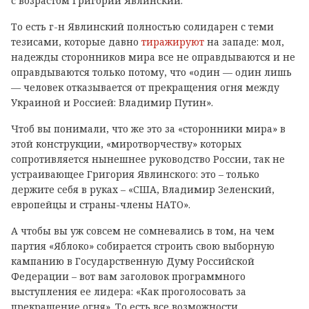
с возрастом Григорий Явлинский.
То есть г-н Явлинский полностью солидарен с теми
тезисами, которые давно
тиражируют
на западе: мол,
надежды сторонников мира все не оправдываются и не
оправдываются только потому, что «один — один лишь
— человек отказывается от прекращения огня между
Украиной и Россией: Владимир Путин».
Чтоб вы понимали, что же это за «сторонники мира» в
этой конструкции, «миротворчеству» которых
сопротивляется нынешнее руководство России, так не
устраивающее Григория Явлинского: это – только
держите себя в руках – «США, Владимир Зеленский,
европейцы и страны-члены НАТО».
А чтобы вы уж совсем не сомневались в том, на чем
партия «Яблоко» собирается строить свою выборную
кампанию в Государственную Думу Российской
Федерации – вот вам заголовок программного
выступления ее лидера: «Как проголосовать за
прекращение огня». То есть все возможности