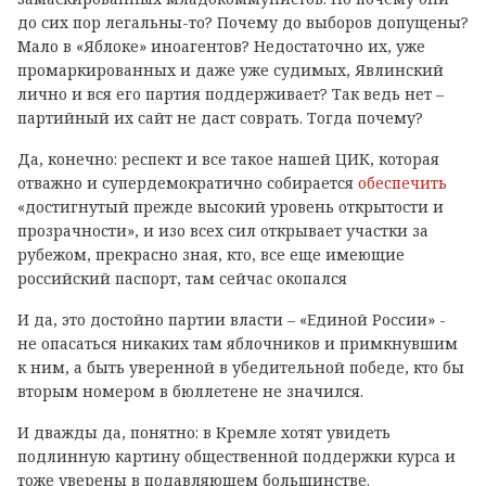
до сих пор легальны-то? Почему до выборов допущены?
Мало в «Яблоке» иноагентов? Недостаточно их, уже
промаркированных и даже уже судимых, Явлинский
лично и вся его партия поддерживает? Так ведь нет –
партийный их сайт не даст соврать. Тогда почему?
Да, конечно: респект и все такое нашей ЦИК, которая
отважно и супердемократично собирается
обеспечить
«достигнутый прежде высокий уровень открытости и
прозрачности», и изо всех сил открывает участки за
рубежом, прекрасно зная, кто, все еще имеющие
российский паспорт, там сейчас окопался
И да, это достойно партии власти – «Единой России» -
не опасаться никаких там яблочников и примкнувшим
к ним, а быть уверенной в убедительной победе, кто бы
вторым номером в бюллетене не значился.
И дважды да, понятно: в Кремле хотят увидеть
подлинную картину общественной поддержки курса и
тоже уверены в подавляющем большинстве.