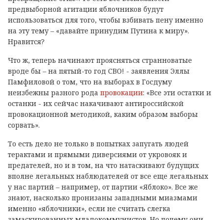
предвыборной агитации яблочников будут
использоваться для того, чтобы взбивать пену именно
на эту тему – «давайте принудим Путина к миру».
Нравится?
Что ж, теперь начинают проясняться странноватые
вроде бы – на пятый-то год СВО! - заявления Эллы
Памфиловой о том, что на выборах в Госдуму
неизбежны разного рода
провокации
: «Все эти остатки и
останки - их сейчас накачивают антироссийской
провокационной методикой, каким образом выборы
сорвать».
То есть дело не только в попытках запугать людей
терактами и прямыми диверсиями от укровояк и
предателей, но и в том, на что натаскивают будущих
вполне легальных наблюдателей от все еще легальных
у нас партий – например, от партии «Яблоко». Все же
знают, насколько пронизаны западными миазмами
именно «яблочники», если не считать слегка
замаскированных младокоммунистов. Но почему они