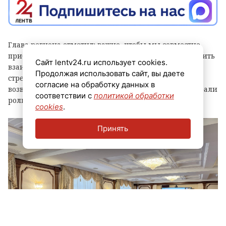
Глава региона отметил: важно, чтобы мы совместно
приближали победу, а для этого необходимо выстроить
Сайт lentv24.ru использует cookies.
взаимодействие всех институтов. Главная цель –
Продолжая использовать сайт, вы даете
стремиться к тому, чтобы все ветераны СВО, которые
согласие на обработку данных в
возвращаются в мирную жизнь, были активны и играли
соответствии с
политикой обработки
роль в жизни Ленинградской области.
cookies
.
Принять