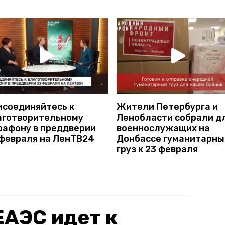
исоединяйтесь к
Жители Петербурга и
аготворительному
Ленобласти собрали д
рафону в преддверии
военнослужащих на
 февраля на ЛенТВ24
Донбассе гуманитарны
груз к 23 февраля
ЕАЭС идет к