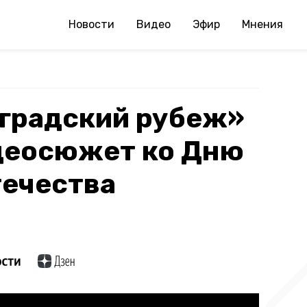
Новости
Видео
Эфир
Мнения
градский рубеж»
деосюжет ко Дню
течества