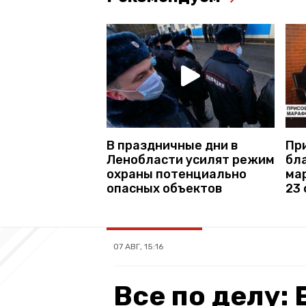
В праздничные дни в
Пр
Ленобласти усилят режим
бл
охраны потенциально
ма
опасных объектов
23
07 АВГ, 15:16
Все по делу: 