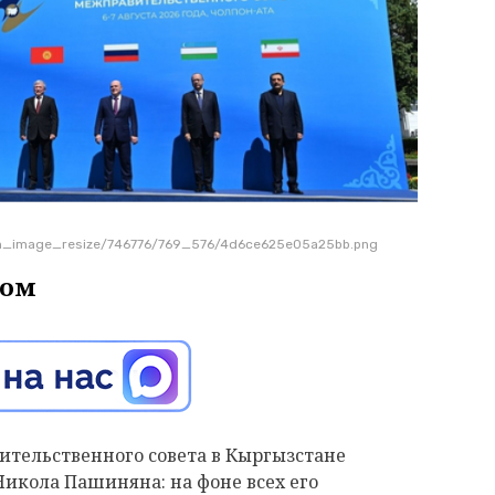
tion_image_resize/746776/769_576/4d6ce625e05a25bb.png
том
ительственного совета в Кыргызстане
икола Пашиняна: на фоне всех его