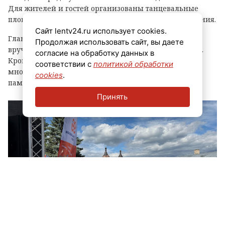
Для жителей и гостей организованы танцевальные
площадки, выступления духовых оркестров и угощения.
Сайт lentv24.ru использует cookies.
Главным событием праздника стала церемония
Продолжая использовать сайт, вы даете
вручения знака «Почетный гражданин города Луга».
согласие на обработку данных в
Кроме того, региональные власти отметили
соответствии с
политикой обработки
многодетные семьи муниципалитета, вручив им
cookies
.
памятные награды и благодарственные письма.
Принять