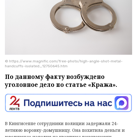
© https://www.magnific.com/free-photo/high-angle-shot-metal-
handcuffs-isolated_12750645.htm
По данному факту возбуждено
уголовное дело по статье «Кража».
В Кингисеппе сотрудники полиции задержали 24-
летнюю воровку-домушницу. Она похитила деньги и
ювелирные изделия из квартиры пенсионерки,