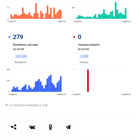
© стопкоронавирус.рф