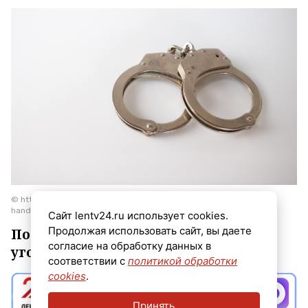
© https://www.magnific.com/free-photo/high-angle-shot-metal-
handcuffs-isolated_12750645.htm
Сайт lentv24.ru использует cookies.
Продолжая использовать сайт, вы даете
По данному факту возбуждено
согласие на обработку данных в
уголовное дело по статье «Кража».
соответствии с
политикой обработки
cookies
.
Принять