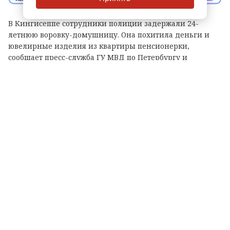
В Кингисеппе сотрудники полиции задержали 24-
летнюю воровку-домушницу. Она похитила деньги и
ювелирные изделия из квартиры пенсионерки,
сообщает пресс-служба ГУ МВД по Петербургу и
Ленобласти.
Жертвой злоумышленницы стала 74-летняя
пенсионерка. 7 августа она обратилась в
правоохранительные органы и рассказала, что в ее
квартиру на улице Воровского через разбитое окно
проник неизвестный. Из квартиры пропали 190 тысяч
рублей, а также ювелирные украшения. Суммарный
ущерб оценивается в 211 тысяч рублей.
В тот же день оперативники задержали подозреваемую.
Ею оказалась девушка, работавшая уборщицей. Ранее
она уже неоднократно привлекалась к уголовной
ответственности за аналогичные преступления. У нее
изъяли часть похищенного имущества.