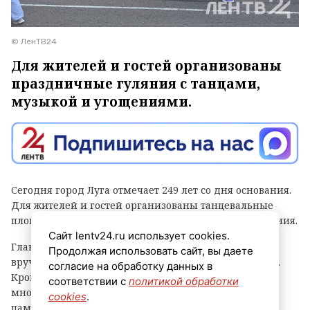
© ЛенТВ24
Для жителей и гостей организованы
праздничные гуляния с танцами,
музыкой и угощениями.
Сегодня город Луга отмечает 249 лет со дня основания.
Для жителей и гостей организованы танцевальные
площадки, выступления духовых оркестров и угощения.
Сайт lentv24.ru использует cookies.
Главным событием праздника стала церемония
Продолжая использовать сайт, вы даете
вручения знака «Почетный гражданин города Луга».
согласие на обработку данных в
Кроме того, региональные власти отметили
соответствии с
политикой обработки
многодетные семьи муниципалитета, вручив им
cookies
.
памятные награды и благодарственные письма.