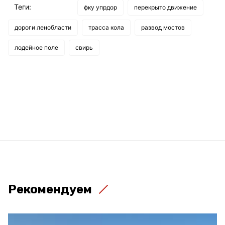
Теги:
фку упрдор
перекрыто движение
дороги ленобласти
трасса кола
развод мостов
лодейное поле
свирь
Рекомендуем