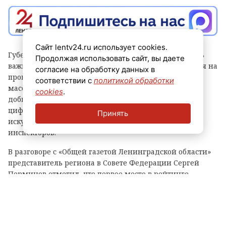
Сайт lentv24.ru использует cookies.
Губернатор Александр Дрозденко заявил, что теперь
Продолжая использовать сайт, вы даете
важно сохранить лидерство после отмены моратория на
согласие на обработку данных в
проверки, а для этого контроль должен быть не
соответствии с
политикой обработки
массовым, а точным и современным. Чтобы этого
cookies
.
добиться, в Ленобласти, в частности, развивают
цифровые сервисы, используют беспилотники и
Принять
искусственный интеллект, а также обучают
инспекторов.
В разговоре с «Общей газетой Ленинградской области»
представитель региона в Совете Федерации Сергей
Перминов отметил, что первое место в рейтинге
показывает, что властям Ленобласти удалось выстроить
самую сбалансированную, современную и прозрачную
систему контроля.