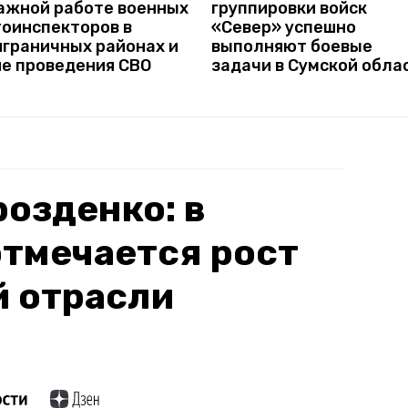
важной работе военных
группировки войск
тоинспекторов в
«Север» успешно
играничных районах и
выполняют боевые
не проведения СВО
задачи в Сумской обла
озденко: в
тмечается рост
й отрасли