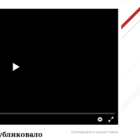
убликовало
Скопировать код вставки