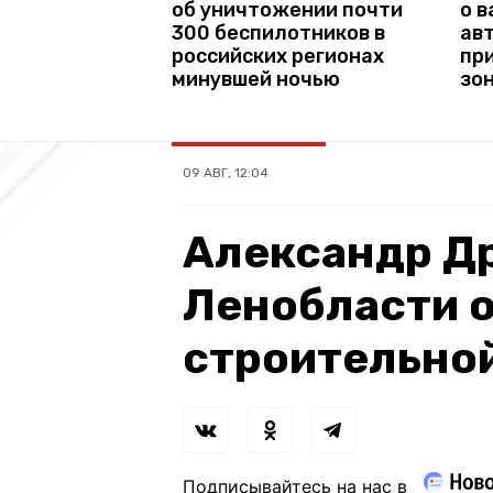
об уничтожении почти
о 
300 беспилотников в
ав
российских регионах
пр
минувшей ночью
зо
09 АВГ, 12:04
Александр Др
Ленобласти о
строительно
Подписывайтесь на нас в