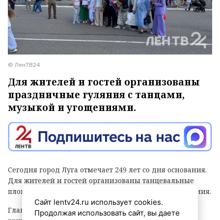
© ЛенТВ24
Для жителей и гостей организованы
праздничные гуляния с танцами,
музыкой и угощениями.
Сегодня город Луга отмечает 249 лет со дня основания.
Для жителей и гостей организованы танцевальные
площадки, выступления духовых оркестров и угощения.
Сайт lentv24.ru использует cookies.
Главным событием праздника стала церемония
Продолжая использовать сайт, вы даете