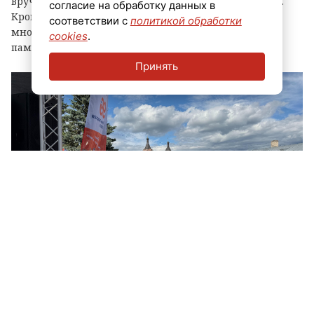
вручения знака «Почетный гражданин города Луга».
согласие на обработку данных в
Кроме того, региональные власти отметили
соответствии с
политикой обработки
многодетные семьи муниципалитета, вручив им
cookies
.
памятные награды и благодарственные письма.
Принять
© ЛенТВ24