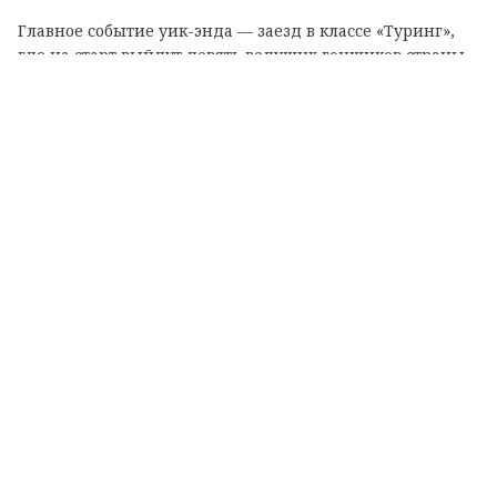
Главное событие уик-энда — заезд в классе «Туринг»,
где на старт выйдут девять ведущих гонщиков страны.
© ЛенТВ24