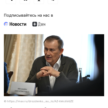
Подписывайтесь на нас в
© https://max.ru/drozdenko_au_lo/AZ-kWc6VdZE