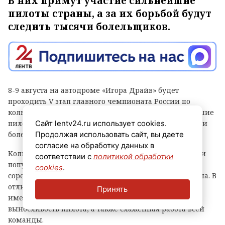
В них примут участие сильнейшие
пилоты страны, а за их борьбой будут
следить тысячи болельщиков.
8-9 августа на автодроме «Игора Драйв» будет
проходить V этап главного чемпионата России по
кольцевым гонкам. В нем примут участие сильнейшие
пилоты страны, а за их борьбой будут следить тысячи
Сайт lentv24.ru использует cookies.
болельщиков.
Продолжая использовать сайт, вы даете
согласие на обработку данных в
Кольцевые автогонки — один из самых зрелищных и
соответствии с
политикой обработки
популярных видов автоспорта, в котором гонщики
cookies
.
соревнуются на специальных трассах замкнутого типа. В
отличие от ралли или дрэг-рейсинга, тут большое
Принять
имеют значение не только скорость, но и тактика,
выносливость пилота, а также слаженная работа всей
команды.