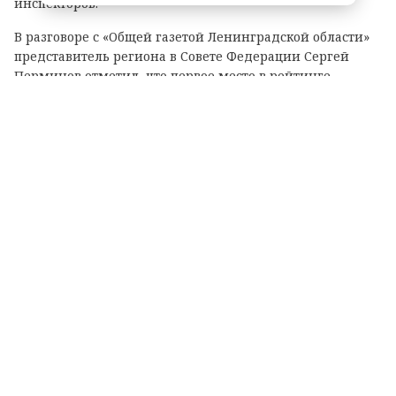
инспекторов.
В разговоре с «Общей газетой Ленинградской области»
представитель региона в Совете Федерации Сергей
Перминов отметил, что первое место в рейтинге
показывает, что властям Ленобласти удалось выстроить
самую сбалансированную, современную и прозрачную
систему контроля.
Регион остается жестким там, где есть
реальная угроза (экология, безопасность,
ЖКХ), однако не превращается в
бюрократический пресс для
предпринимателей и граждан. Власти
области намерены и дальше развивать этот
стандарт.
Сергей Перминов, сенатор от Ленинградской