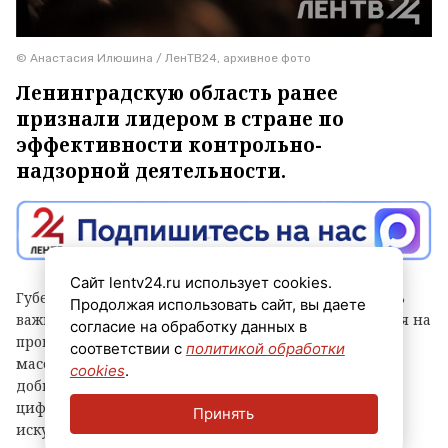
© Анастасия Илюшина / ЛенТВ24, архивное фото
Ленинградскую область ранее
признали лидером в стране по
эффективности контрольно-
надзорной деятельности.
Сайт lentv24.ru использует cookies.
Губернатор Александр Дрозденко заявил, что теперь
Продолжая использовать сайт, вы даете
важно сохранить лидерство после отмены моратория на
согласие на обработку данных в
проверки, а для этого контроль должен быть не
соответствии с
политикой обработки
массовым, а точным и современным. Чтобы этого
cookies
.
добиться, в Ленобласти, в частности, развивают
цифровые сервисы, используют беспилотники и
Принять
искусственный интеллект, а также обучают