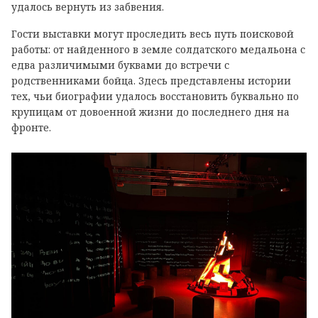
удалось вернуть из забвения.
Гости выставки могут проследить весь путь поисковой
работы: от найденного в земле солдатского медальона с
едва различимыми буквами до встречи с
родственниками бойца. Здесь представлены истории
тех, чьи биографии удалось восстановить буквально по
крупицам от довоенной жизни до последнего дня на
фронте.