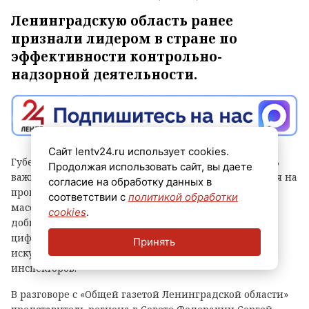
Ленинградскую область ранее
признали лидером в стране по
эффективности контрольно-
надзорной деятельности.
Сайт lentv24.ru использует cookies.
Губернатор Александр Дрозденко заявил, что теперь
Продолжая использовать сайт, вы даете
важно сохранить лидерство после отмены моратория на
согласие на обработку данных в
проверки, а для этого контроль должен быть не
соответствии с
политикой обработки
массовым, а точным и современным. Чтобы этого
cookies
.
добиться, в Ленобласти, в частности, развивают
цифровые сервисы, используют беспилотники и
Принять
искусственный интеллект, а также обучают
инспекторов.
В разговоре с «Общей газетой Ленинградской области»