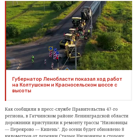
Губернатор Ленобласти показал ход работ
на Колтушском и Красносельском шоссе с
высоты
Как сообщили в пресс-службе Правительства 47-го
региона, в Гатчинском районе Ленинградской области
дорожники приступили к ремонту трассы "Низковицы
— Переярово — Кипень". До осени будет обновлено 8
километров от деревни Старые Низковицы в сторону