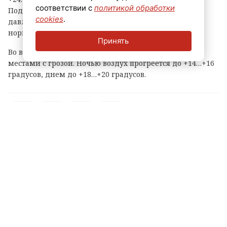
соответствии с
политикой обработки
Подует ветер юго-западный 5-10 м/с. Атмосферное
cookies
.
давление упадет и составит 755 мм рт. ст., что ниже
нормы.
Принять
Во вторник, 11 августа, временами пройдут дожди,
местами с грозой. Ночью воздух прогреется до +14…+16
градусов, днем до +18…+20 градусов.
Теги:
прогноз погоды
погода в ленобласти