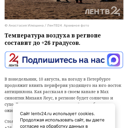
© Анастасия Илюшина / ЛенТВ24. Архивное фото
Температура воздуха в регионе
составит до +26 градусов.
В понедельник, 10 августа, на погоду в Петербурге
продолжит влиять периферия уходящего на юго-восток
антициклона. Как рассказал в своем канале в
Max
синоптик Михаил Леус, в регионе будет солнечно и
сухо. Лишь вечером в западных районах области
ожидаются дожди.
Сайт lentv24.ru использует cookies.
Продолжая использовать сайт, вы даете
Столбики термометров в Северной столице покажут
согласие на обработку данных в
+24…+26 градусов, в Ленобласти +21…+26 градусов.