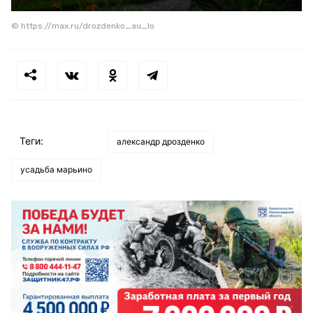
© https://max.ru/drozdenko_au_lo
Теги:
александр дрозденко
усадьба марьино