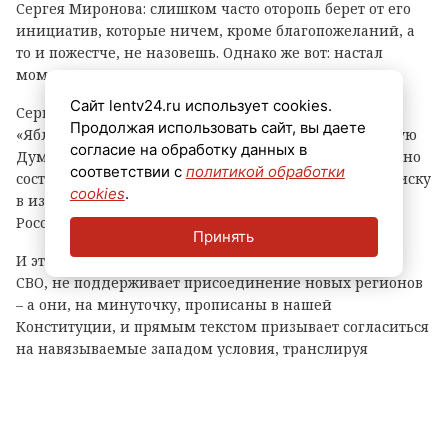
Сергея Миронова: слишком часто оторопь берет от его
инициатив, которые ничем, кроме благопожеланий, а
то и пожестче, не назовешь. Однако же вот: настал
момент.
Сайт lentv24.ru использует cookies.
Сергей Михайлович
возмутился
тем, что партия
Продолжая использовать сайт, вы даете
«Яблоко» имеет совесть избираться в Государственную
согласие на обработку данных в
Думу России. И, что характерно, возможность: согласно
соответствии с
политикой обработки
состоявшейся жеребьевке, она вообще – вторая по списку
cookies
.
в избирательном бюллетене. Сразу после «Единой
России».
Принять
И это – партия, которая откровенно не поддерживает
СВО, не поддерживает присоединение новых регионов
– а они, на минуточку, прописаны в нашей
Конституции, и прямым текстом призывает согласиться
на навязываемые западом условия, транслируя
методичку противника: «От того, как реально
проголосуют люди, зависит, останется ли все, как есть
сейчас, или руководство страны будет искать пути к
прекращению огня, к дипломатическому процессу», -