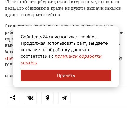
17-летний петербуржец стал фигурантом уголовного
дела. Его обвиняют в краже из пункта выдачи заказов
одного из маркетплейсов.
Следователи установили, что юноша устроился на
работу в ПВЗ на Софийской улице (Фрунзенский район
Сайт lentv24.ru использует cookies.
города) и с ноября прошлого года по февраль
Продолжая использовать сайт, вы даете
нынешнего украл оттуда различные вещи и технику
согласие на обработку данных в
более чем на 500 тысяч рублей, сообщает
соответствии с
политикой обработки
«Петербургский дневник»
со ссылкой на пресс-службу
cookies
.
ГСУ СКР по городу на Неве.
Принять
Молодому человеку уже предъявлено обвинение.
Теги:
петербург
маркетплейс
кража