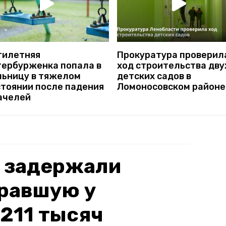
тилетняя
Прокуратура проверил
тербурженка попала в
ход строительства дву
льницу в тяжелом
детских садов в
стоянии после падения
Ломоносовском районе
качелей
е задержали
кравшую у
211 тысяч