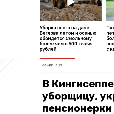
Уборка снега на даче
Пя
Беглова летом и осенью
пе
обойдется Смольному
бо
более чем в 500 тысяч
со
рублей
с 
08 АВГ, 18:23
В Кингисепп
уборщицу, у
пенсионерки 