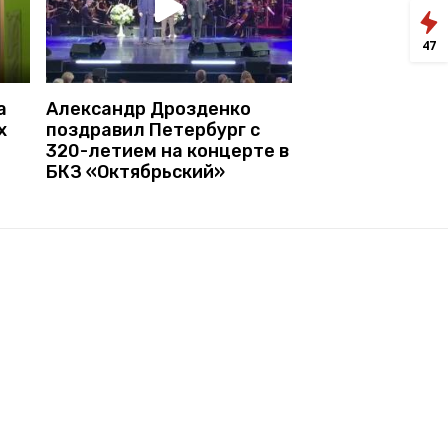
47
а
Александр Дрозденко
х
поздравил Петербург с
320-летием на концерте в
БКЗ «Октябрьский»