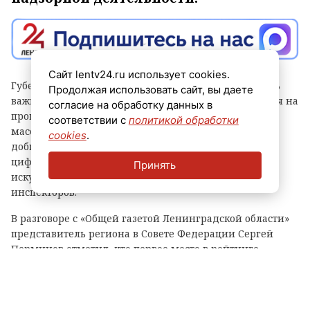
Сайт lentv24.ru использует cookies.
Губернатор Александр Дрозденко заявил, что теперь
Продолжая использовать сайт, вы даете
важно сохранить лидерство после отмены моратория на
согласие на обработку данных в
проверки, а для этого контроль должен быть не
соответствии с
политикой обработки
массовым, а точным и современным. Чтобы этого
cookies
.
добиться, в Ленобласти, в частности, развивают
цифровые сервисы, используют беспилотники и
Принять
искусственный интеллект, а также обучают
инспекторов.
В разговоре с «Общей газетой Ленинградской области»
представитель региона в Совете Федерации Сергей
Перминов отметил, что первое место в рейтинге
показывает, что властям Ленобласти удалось выстроить
самую сбалансированную, современную и прозрачную
систему контроля.