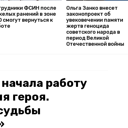
трудники ФСИН после
Ольга Занко внесет
желых ранений в зоне
законопроект об
 смогут вернуться к
увековечении памяти
боте
жертв геноцида
советского народа в
период Великой
Отечественной войны
 начала работу
я героя.
судьбы
»