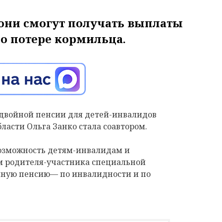
 они смогут получать выплаты
по потере кормильца.
 двойной пенсии для детей-инвалидов
бласти
Ольга Занко стала соавтором.
возможность
детям-инвалидам и
м родителя-участника специальной
йную пенсию
— по инвалидности и по