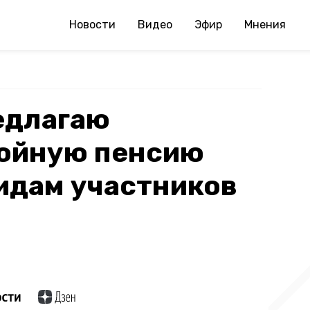
Новости
Видео
Эфир
Мнения
едлагаю
войную пенсию
идам участников