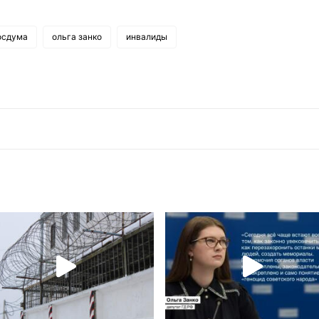
осдума
ольга занко
инвалиды