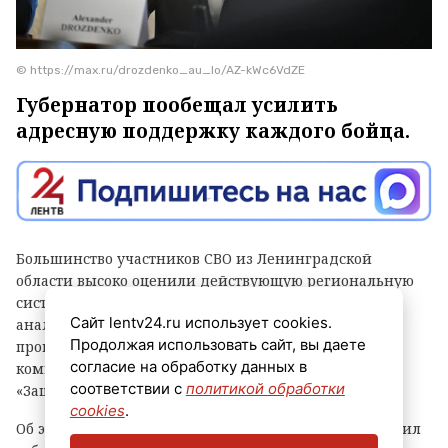
© https://max.ru/drozdenko_au_lo/AZ-kWc6VdZE
Губернатор пообещал усилить
адресную поддержку каждого бойца.
Большинство участников СВО из Ленинградской
области высоко оценили действующую региональную
систему поддержки. К таким выводам пришли
Сайт lentv24.ru использует cookies.
аналитики по итогам соцопроса,
Продолжая использовать сайт, вы даете
проведенного Комитетом общественных
согласие на обработку данных в
коммуникаций и областным отделением Фонда
соответствии с
политикой обработки
«Защитники Отечества».
cookies
.
Об этом в своем канале в мессенджере «Макс» сообщил