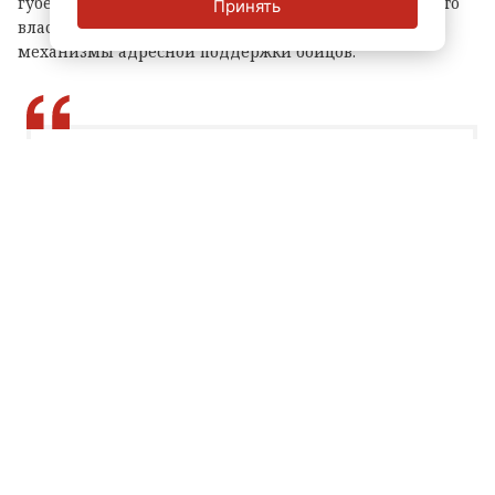
губернатор Александр Дрозденко. Он подчеркнул, что
Принять
власти региона продолжат совершенствовать
механизмы адресной поддержки бойцов.
Учитываем все запросы. Усилим
практическую навигацию и индивидуальную
работу координаторов. Работа продолжается,
чтобы каждый участник СВО и его семья
чувствовали заботу не на словах, а на деле.
Александр Дрозденко, губернатор
Ленинградской области