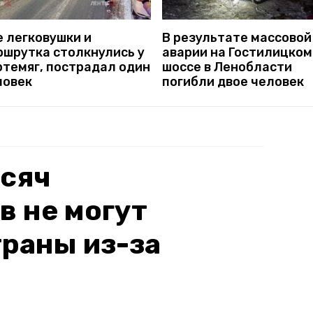
е легковушки и
В результате массовой
ршрутка столкнулись у
аварии на Гостилицком
ртемяг, пострадал один
шоссе в Ленобласти
ловек
погибли двое человек
ысяч
 не могут
траны из-за