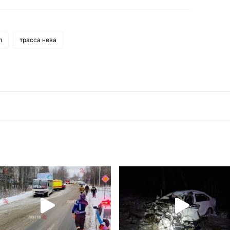
п
трасса нева