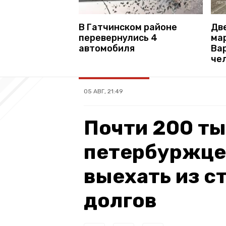
В Гатчинском районе
Дв
перевернулись 4
ма
автомобиля
Ва
че
05 АВГ, 21:49
Почти 200 т
петербуржцев
выехать из с
долгов