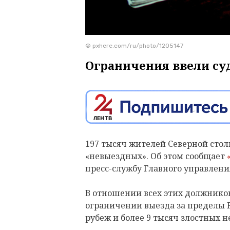
© pxhere.com/ru/photo/1205147
Ограничения ввели су
197 тысяч жителей Северной столи
«невыездных». Об этом сообщает
пресс-службу Главного управлени
В отношении всех этих должников
ограничении выезда за пределы РФ
рубеж и более 9 тысяч злостных 